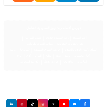
فهرس أقسام ربكا نيوز السعودية الشامل
أخبار المملكة
رؤية السعودية 2030
حساب المواطن
|
|
|
أبشر والخدمات الإلكترونية
مواعيد الصرف والرواتب
|
|
أسواق وأسعار الذهب والعملات
عروض التسوق السعودية
تكنولوجيا
رياضة
|
|
|
أخبار وتحقيقات
تريند
صحة
مطبخ
المرأة
آفاق
أبراج
|
|
|
|
|
|
|
|
إسلاميات
ثقافة وفن
حوادث وقضايا
ربكا نيوز السعودية
|
|
|
حساباتنا على وسائل التواصل