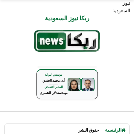
ربكا نيوز السعودية
ربكا نيوز السعودية
مؤسس البوابة
أ.د: محمد الجندي
المدير التنفيذي
مهندسة: لارا الشمري
الرئيسية
حقوق النشر