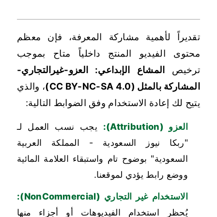
رابعاً: المحتوى المرئي والإنتاج الفني (الفيديو)
تقديراً لأهمية مشاركة المعرفة، فإن معظم
محتوى الفيديو المنتج داخلياً متاح بموجب
ترخيص
المشاع الإبداعي: العزو-غيرالتجاري-
المشاركة بالمثل (CC BY-NC-SA 4.0)
، والذي
يتيح لك إعادة الاستخدام وفق الضوابط التالية:
العزو (Attribution):
يجب نسب العمل لـ
"ربكا نيوز السعودية - المملكة العربية
السعودية" بوضوح تام واستبقاء العلامة المائية
ووضع رابط يؤدي لموقعنا.
الاستخدام غير التجاري (NonCommercial):
يُحظر استخدام الفيديوهات أو أجزاء منها