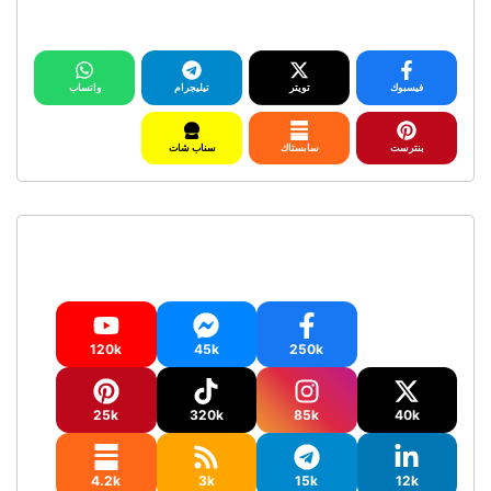
شارك المحتوى على وسائل التواصل
فيسبوك
تويتر
تيليجرام
واتساب
بنترست
سابستاك
سناب شات
حساباتنا على وسائل التواصل